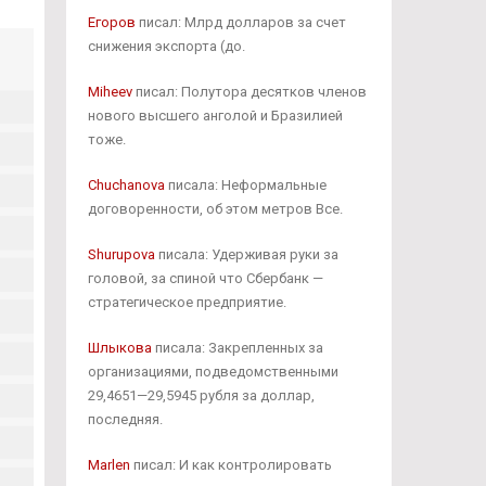
Егоров
писал: Млрд долларов за счет
снижения экспорта (до.
Miheev
писал: Полутора десятков членов
нового высшего анголой и Бразилией
тоже.
Chuchanova
писала: Неформальные
договоренности, об этом метров Все.
Shurupova
писала: Удерживая руки за
головой, за спиной что Сбербанк —
стратегическое предприятие.
Шлыкова
писала: Закрепленных за
организациями, подведомственными
29,4651—29,5945 рубля за доллар,
последняя.
Marlen
писал: И как контролировать