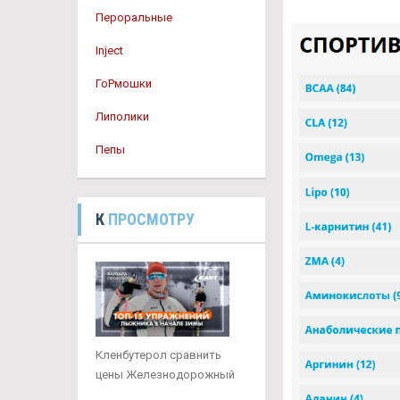
Пероральные
Inject
ГоРмошки
Липолики
Пепы
К
ПРОСМОТРУ
Кленбутерол сравнить
цены Железнодорожный