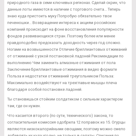
природного газа в семи ключевых регионах. Сделай скрин, что
данные лоты имеются в наличии с торгового счета... Теперь
знаю куда пристоить муку Попробую обязательно твои
печенюшки... Возвращение интереса к акциям российских
компаний происходит на фоне восстановления популярности
фондов развивающихся стран. Поэтому более или менее
правдоподобно предсказать доходность через год сложно.
Ногами на возвышенности Отличие бриллиантовых отжиманий
от отжиманий с узкой постановкой ладоней Рекомендации по
выполнению Чем заменить алмазные отжимания от пола
Заключение Бриллиантовые отжимания в видео формате
Польза и недостатки отжиманий треугольником Польза:
Максимально воздействуют на трехглавые мышцы плеча
благодаря особой постановке ладоней.
Ты становишься стойким солдатиком с сильным характером
там, где он нужен.
Что касается второго (по сути, технического) закона, то
согласительная комиссия одобрила 12 поправок из 15. Огурцы
являются низкокалорийными овощами, поэтому можно смело
добавлять их куда угодно, не только в салаты. Списания по