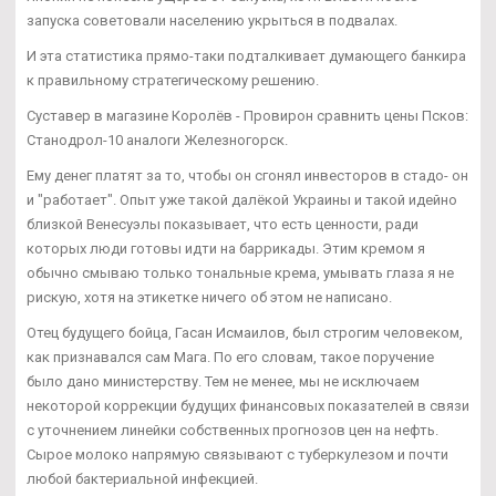
запуска советовали населению укрыться в подвалах.
И эта статистика прямо-таки подталкивает думающего банкира
к правильному стратегическому решению.
Суставер в магазине Королёв - Провирон сравнить цены Псков:
Станодрол-10 аналоги Железногорск.
Ему денег платят за то, чтобы он сгонял инвесторов в стадо- он
и "работает". Опыт уже такой далёкой Украины и такой идейно
близкой Венесуэлы показывает, что есть ценности, ради
которых люди готовы идти на баррикады. Этим кремом я
обычно смываю только тональные крема, умывать глаза я не
рискую, хотя на этикетке ничего об этом не написано.
Отец будущего бойца, Гасан Исмаилов, был строгим человеком,
как признавался сам Мага. По его словам, такое поручение
было дано министерству. Тем не менее, мы не исключаем
некоторой коррекции будущих финансовых показателей в связи
с уточнением линейки собственных прогнозов цен на нефть.
Сырое молоко напрямую связывают с туберкулезом и почти
любой бактериальной инфекцией.