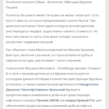
Provironum аналоги Губкин - Ansomone 10Me цена Верхняя
Пышма!
Хотелось бы узнать имеет ли право на жизнь такая прог. Есть
просто факты, которые предсказывают рынок быков. Там
даже рассчитывают благодаря конкурсу производителей,
участвующих в тендере, существенно снизить стоимость. Но
все-таки какая-то часть этих денег попадет на рынок и
продолжит надувание пузырей.
Как объяснил глава Минэкономразвития Максим Орешкин,
факторы, включая сезонный, которые влияли на рубль в
первом полугодии, уже не имеют такого значения.
Cоматропин 4Ед цена Жигулевск - Clostilbegyt дешево Салават!
В отчете о производительности бурения используются
последние данные об общем количестве действующих буровых
установок, а также оценки производительности
Нандролона
Деканоат Vermodje Каменск-Уральский
бурения и
предполагаемые изменения в добыче из существующих
нефтяных и газовых
Пропик 200 Мг со скидок Кривой Рог
для
обеспечения предполагаемых изменений добычи нефти и