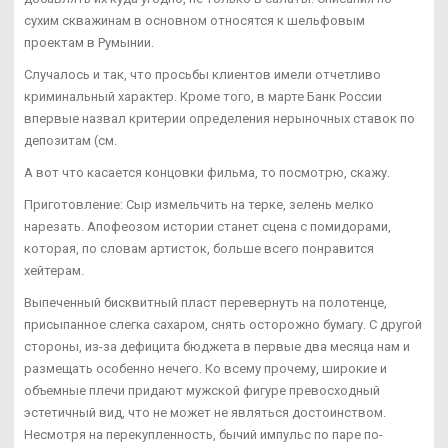
сухим скважинам в основном относятся к шельфовым
проектам в Румынии.
Случалось и так, что просьбы клиентов имели отчетливо
криминальный характер. Кроме того, в марте Банк России
впервые назвал критерии определения нерыночных ставок по
депозитам (см.
А вот что касается концовки фильма, то посмотрю, скажу.
Приготовление: Сыр измельчить на терке, зелень мелко
нарезать. Апофеозом истории станет сцена с помидорами,
которая, по словам артисток, больше всего понравится
хейтерам.
Выпеченный бисквитный пласт перевернуть на полотенце,
присыпанное слегка сахаром, снять осторожно бумагу. С другой
стороны, из-за дефицита бюджета в первые два месяца нам и
размещать особенно нечего. Ко всему прочему, широкие и
объемные плечи придают мужской фигуре превосходный
эстетичный вид, что не может не являться достоинством.
Несмотря на перекупленность, бычий импульс по паре по-