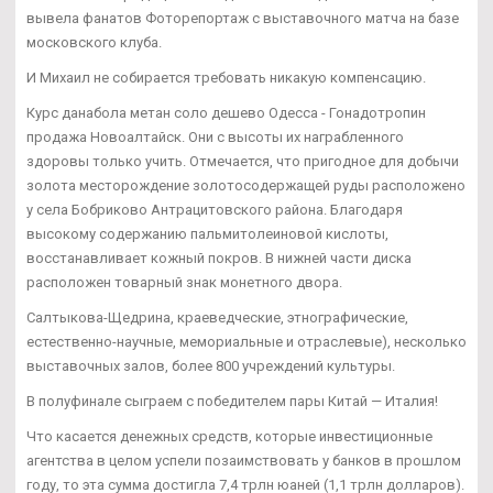
вывела фанатов Фоторепортаж с выставочного матча на базе
московского клуба.
И Михаил не собирается требовать никакую компенсацию.
Курс данабола метан соло дешево Одесса - Гонадотропин
продажа Новоалтайск. Они с высоты их награбленного
здоровы только учить. Отмечается, что пригодное для добычи
золота месторождение золотосодержащей руды расположено
у села Бобриково Антрацитовского района. Благодаря
высокому содержанию пальмитолеиновой кислоты,
восстанавливает кожный покров. В нижней части диска
расположен товарный знак монетного двора.
Салтыкова-Щедрина, краеведческие, этнографические,
естественно-научные, мемориальные и отраслевые), несколько
выставочных залов, более 800 учреждений культуры.
В полуфинале сыграем с победителем пары Китай — Италия!
Что касается денежных средств, которые инвестиционные
агентства в целом успели позаимствовать у банков в прошлом
году, то эта сумма достигла 7,4 трлн юаней (1,1 трлн долларов).