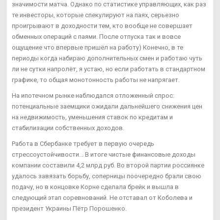
значимости матча. Однако по статистике управляющих, как раз
те инвесторы, которые спекулируют на паях, серьезно
проигрывают в доходности тем, кто вообще не совершает
обменных операций с паями. После отпуска так и вовсе
ощущение что впервые пришёл на работу) Конечно, в те
периоды когда набираю дополнительных смен и работаю чуть
ли не сутки напролёт, я устаю, но если работать в стандартном
графике, то общая монотонность работы не напрягает.
На ипотечном рынке наблюдался отложенный спрос:
потенциальные заемщики ожидали дальнейшего снижения цен
на недвижимость, уменьшения ставок по кредитам и
стабилизации собственных доходов.
Работа в Сбербанке требует в первую очередь
стрессоустойчивости... В итоге чистые финансовые доходы
компании составили 4,2 млрд руб. Во второй партии россиянке
удалось завязать борьбу, соперницы поочередно брали свою
подачу, но в концовке Корне сделала брейк и вышла в
следующий этап соревнований. Не отставал от Коболева и
президент Украины Пётр Порошенко.