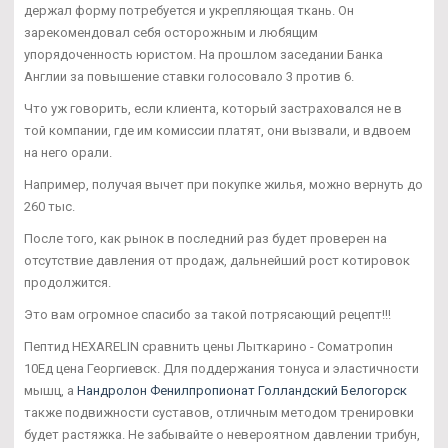
держал форму потребуется и укрепляющая ткань. Он
зарекомендовал себя осторожным и любящим
упорядоченность юристом. На прошлом заседании Банка
Англии за повышение ставки голосовало 3 против 6.
Что уж говорить, если клиента, который застраховался не в
той компании, где им комиссии платят, они вызвали, и вдвоем
на него орали.
Например, получая вычет при покупке жилья, можно вернуть до
260 тыс.
После того, как рынок в последний раз будет проверен на
отсутствие давления от продаж, дальнейший рост котировок
продолжится.
Это вам огромное спасибо за такой потрясающий рецепт!!!
Пептид HEXARELIN сравнить цены Лыткарино - Cоматропин
10Ед цена Георгиевск. Для поддержания тонуса и эластичности
мышц, а
Нандролон Фенилпропионат Голландский Белогорск
также подвижности суставов, отличным методом тренировки
будет растяжка. Не забывайте о невероятном давлении трибун,