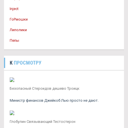
Inject
ГоРмошки
Липолики
Пепы
К
ПРОСМОТРУ
Безопасный Стероидов дешево Троицк
Министр финансов Джейкоб Лью просто не дают.
Глобулин Связывающий Тестостерон