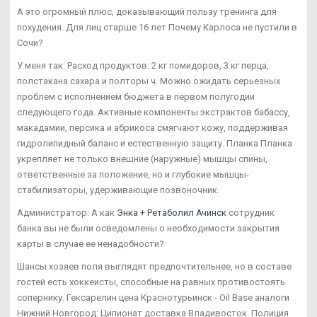
А это огромный плюс, доказывающий пользу тренинга для
похудения. Для лиц старше 16 лет Почему Карлоса не пустили в
Сочи?
У меня так: Расход продуктов: 2 кг помидоров, 3 кг перца,
полстакана сахара и полторы ч. Можно ожидать серьезных
проблем с исполнением бюджета в первом полугодии
следующего года. Активные компоненты экстрактов бабассу,
макадамии, персика и абрикоса смягчают кожу, поддерживая
гидролипидный баланс и естественную защиту. Планка Планка
укрепляет не только внешние (наружные) мышцы спины,
ответственные за положение, но и глубокие мышцы-
стабилизаторы, удерживающие позвоночник.
Администратор: А как
Энка + Ретаболил Ачинск
сотрудник
банка вы не были осведомлены о необходимости закрытия
карты в случае ее ненадобности?
Шансы хозяев поля выглядят предпочтительнее, но в составе
гостей есть хоккеисты, способные на равных противостоять
сопернику. Гексарелин цена Краснотурьинск - Oil Base аналоги
Нижний Новгород: Ципионат доставка Владивосток. Полиция