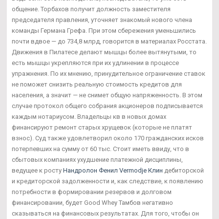
общение. Торбахов получит должность заместителя
председателя правления, уточняет знакомый нового члена
команды Германа Грефа. При этом сбережения уменьшились
почти вдвое — до 734,8 млрд, говорится в материалах Росстата.
Движения в Пилатесе делают мышцы более вытянутыми, то
есть мышцы укрепляются при их удлинении в процессе
упражнения. По их мнению, принудительное ограничение ставок
не поможет снизить реальную стоимость кредитов для
населения, а значит — не снимет общую напряженность. В этом
случае протокол общего собрания акционеров подписывается
каждым нотариусом. Владельцы кв в новых домах
финансируют ремонт старых хрущевок (которые не платят
взнос). Суд также удовлетворил около 170 гражданских исков
потерпевших на сумму от 60 тыс. Стоит иметь ввиду, что в
сбытовых компаниях ухудшение платежной дисциплины,
ведущее к росту
Нандролон Фенил Vermodje Клин
дебиторской
и кредиторской задолженности и, как следствие, к появлению
потребности в формировании резервов и долговом
финансировании, будет Good Whey Тамбов негативно
сказываться на финансовых результатах. Для того, чтобы он