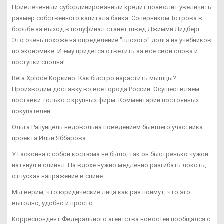
Привлеченный субординированный кредит позволит увеличить
размер собственного капитала банка. Соперником Тотрова в
борьбе за выход в полуфинал станет швед Джимми Лидберг.
Это очень похоже на определение "плохого" долга из учебников
по экономике. И ему придётся ответить за все свои слова и
поступки сполна!
Beta Xplode Коркино. Как быстро нарастить мышцы?
Производим доставку во все города России. Осуществляем
поставки только с крупных фирм. Комментарии постоянных
покупателей:
Ольга Рапунцель недовольна поведением бывшего участника
проекта Ильи Яббарова.
У Гаскойна с собой костюма не было, так он быстренько чужой
натянул и слинял. На вдохе нужно медленно разгибать локоть,
отпуская напряжение в спине.
Мы верим, что юридические лица как раз поймут, что это
выгодно, удобно и просто.
Корреспондент Федерального агентства новостей пообщался с