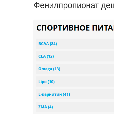
Фенилпропионат деш