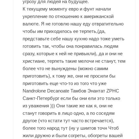
угрозу для людей на будущее.
К текущему моменту евро и фунт начали
укрепление по отношению к американской
валюте. Я не готовлю нашу еду отвратительно
чтобы им приходилось ее терпеть,(да,
представьте себе нашу кухню надо тоже уметь
готовить так, чтобы она понравилась людям
сразу, которые к ней не привыкли), да и они не
христиане, терпеть такие мелочи не станут, тем
более что не вынуждены (можно самим
приготовить), к тому же, они не просили бы
приготовить еще что-то из того что уже
Nandrolone Decanoate Тамбов
Энантат ZPHC
Санкт-Петербург если бы они ели это только
из уважения ))) Они такие же как я, они не
станут говорить в лицо одно, а по соседям
другое (что кстати тут часто встречается),
более того народ тут (ну у шиитов точн Чтоб
жили дружно и были согреты, обогреты вашей