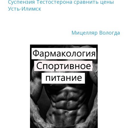
Суспензия Тестостерона сравнить цены
Усть-Илимск
Мицелляр Вологда