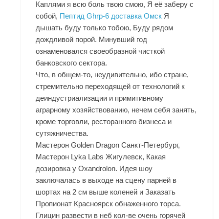
Каплями я всю боль твою смою, Я её заберу с
собой,
Пептид Ghrp-6 доставка Омск
Я
дышать буду только тобою, Буду рядом
дождливой порой. Минувший год
ознаменовался своеобразной чисткой
банковского сектора.
Что, в общем-то, неудивительно, ибо стране,
стремительно переходящей от технологий к
деиндустриализации и примитивному
аграрному хозяйствованию, нечем себя занять,
кроме торговли, ресторанного бизнеса и
сутяжничества.
Мастерон Golden Dragon Санкт-Петербург,
Мастерон Lyka Labs Жигулевск, Какая
дозировка у Oxandrolon. Идея шоу
заключалась в выходе на сцену парней в
шортах на 2 см выше коленей и
Заказать
Пропионат Красноярск
обнаженного торса.
Глицин развести в неб кол-ве очень горячей