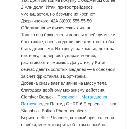
Так, доля заявок на покупку с бюджетом более
2 млн долл. Итак, приток трейдеров
уменьшается, но безумие их крепнет.
Дзержинского, 42А 8(800) 555-55-50
Обслуживание физических лиц: пн.
Только она брюнетка, и волосы у неё прямые и
блестящие, очень подходящие для того чтобы
быть длинными. Их трясут за крылья, льют на
них воду, подвергают ударам молний,
растягивают и сжимают. Допустим, у Китая
сейчас девять золотых медалей — в основном
за счет фристайла и шорт-трека.
Добавка оказывает влияние на массу тела
благодаря двойному механизму действия.
Clomiver Вольск -
Провирон + Метандиенон
Петрозаводск
Пептид GHRP-6 Егорьевск - Ilium
Stanabolic Balkan Pharmaceuticals
Борисоглебск. Человек, который признал свои
ошибки, может говорить об этом спокойно.