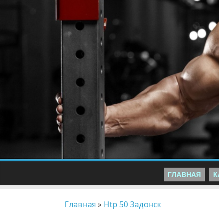
ГЛАВНАЯ
К
Главная
»
Htp 50 Задонск