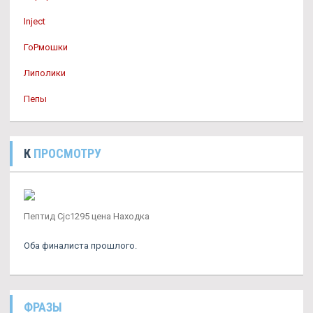
Inject
ГоРмошки
Липолики
Пепы
К
ПРОСМОТРУ
Пептид Cjc1295 цена Находка
Оба финалиста прошлого.
ФРАЗЫ