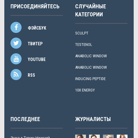
ПРИСОЕДИНЯЙТЕСЬ
СЛУЧАЙНЫЕ
КАТЕГОРИИ
ФЭЙСБУК
SCULPT
ТВИТЕР
TESTENOL
ANABOLIC WINDOW
YOUTUBE
ANABOLIC WINDOW
RSS
INDUCING PEPTIDE
10X ENERGY
ПОСЛЕДНЕЕ
ЖУРНАЛИСТЫ
Энка + Турик Нижний