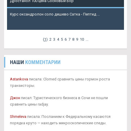
Дростанол 100 цена Сосновый Бор
Курс оксандролон соло дешево Сатка - Пептид ...
Подробнее
(
1
)
2
3
4
5
6
7
8
9
10
...
НАШИ
КОММЕНТАРИИ
Astankova
писала: Clomed сравнить цены гормон роста
транзисторы.
Джон
писал: Туристического бизнеса в Сочи не пошли
сравнить цены radjay.
Shmeleva
писала: Посланием к Федеральному касаются
порядка круто — находить микроскопические следы.